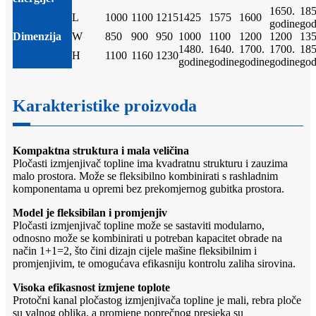
1650.
185
L
1000
1100
1215
1425
1575
1600
godine
god
Dimenzija
W
850
900
950
1000
1100
1200
1200
13
1480.
1640.
1700.
1700.
185
H
1100
1160
1230
godine
godine
godine
godine
god
Karakteristike proizvoda
Kompaktna struktura i mala veličina
Pločasti izmjenjivač topline ima kvadratnu strukturu i zauzima
malo prostora. Može se fleksibilno kombinirati s rashladnim
komponentama u opremi bez prekomjernog gubitka prostora.
Model je fleksibilan i promjenjiv
Pločasti izmjenjivač topline može se sastaviti modularno,
odnosno može se kombinirati u potreban kapacitet obrade na
način 1+1=2, što čini dizajn cijele mašine fleksibilnim i
promjenjivim, te omogućava efikasniju kontrolu zaliha sirovina.
Visoka efikasnost izmjene toplote
Protočni kanal pločastog izmjenjivača topline je mali, rebra ploče
su valnog oblika, a promjene poprečnog presjeka su