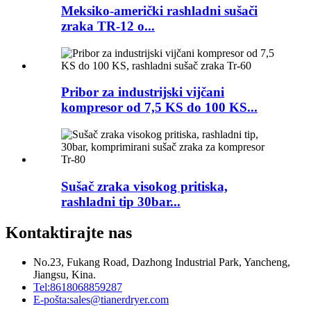
Meksiko-američki rashladni sušači
zraka TR-12 o...
Pribor za industrijski vijčani
kompresor od 7,5 KS do 100 KS...
Sušač zraka visokog pritiska,
rashladni tip 30bar...
Kontaktirajte nas
No.23, Fukang Road, Dazhong Industrial Park, Yancheng,
Jiangsu, Kina.
Tel:
8618068859287
E-pošta:
sales@tianerdryer.com