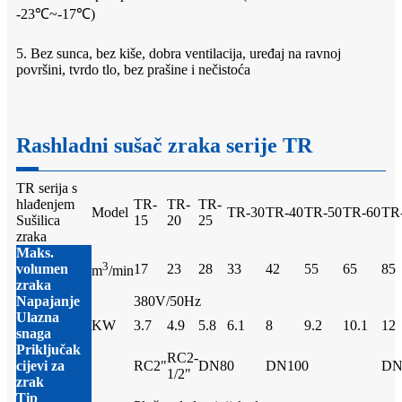
-23℃~-17℃)
5. Bez sunca, bez kiše, dobra ventilacija, uređaj na ravnoj
površini, tvrdo tlo, bez prašine i nečistoća
Rashladni sušač zraka serije TR
TR serija s
hlađenjem
TR-
TR-
TR-
Model
TR-30
TR-40
TR-50
TR-60
TR
Sušilica
15
20
25
zraka
Maks.
3
volumen
17
23
28
33
42
55
65
85
m
/min
zraka
Napajanje
380V/50Hz
Ulazna
KW
3.7
4.9
5.8
6.1
8
9.2
10.1
12
snaga
Priključak
RC2-
cijevi za
RC2"
DN80
DN100
DN
1/2"
zrak
Tip