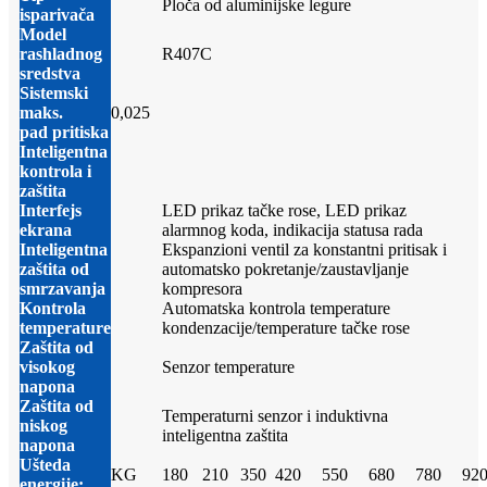
Ploča od aluminijske legure
isparivača
Model
rashladnog
R407C
sredstva
Sistemski
maks.
0,025
pad pritiska
Inteligentna
kontrola i
zaštita
Interfejs
LED prikaz tačke rose, LED prikaz
ekrana
alarmnog koda, indikacija statusa rada
Inteligentna
Ekspanzioni ventil za konstantni pritisak i
zaštita od
automatsko pokretanje/zaustavljanje
smrzavanja
kompresora
Kontrola
Automatska kontrola temperature
temperature
kondenzacije/temperature tačke rose
Zaštita od
visokog
Senzor temperature
napona
Zaštita od
Temperaturni senzor i induktivna
niskog
inteligentna zaštita
napona
Ušteda
KG
180
210
350
420
550
680
780
92
energije: