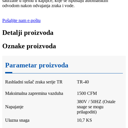
sadržane u njemu u kapljice, koje se ispuštaju automatskim
odvodom nakon odvajanja zraka i vode.
Pošaljite nam e-poštu
Detalji proizvoda
Oznake proizvoda
Parametar proizvoda
Rashladni sušač zraka serije TR
TR-40
Maksimalna zapremina vazduha
1500 CFM
380V / 50HZ (Ostale
Napajanje
snage se mogu
prilagoditi)
Ulazna snaga
10,7 KS