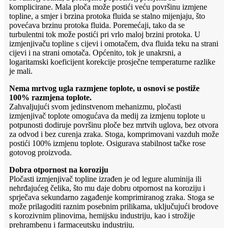
komplicirane. Mala ploča može postići veću površinu izmjene
topline, a smjer i brzina protoka fluida se stalno mijenjaju, što
povećava brzinu protoka fluida. Poremećaji, tako da se
turbulentni tok može postići pri vrlo maloj brzini protoka. U
izmjenjivaču topline s cijevi i omotačem, dva fluida teku na strani
cijevi i na strani omotača. Općenito, tok je unakrsni, a
logaritamski koeficijent korekcije prosječne temperaturne razlike
je mali.
Nema mrtvog ugla razmjene toplote, u osnovi se postiže
100% razmjena toplote.
Zahvaljujući svom jedinstvenom mehanizmu, pločasti
izmjenjivač toplote omogućava da medij za izmjenu toplote u
potpunosti dodiruje površinu ploče bez mrtvih uglova, bez otvora
za odvod i bez curenja zraka. Stoga, komprimovani vazduh može
postići 100% izmjenu toplote. Osigurava stabilnost tačke rose
gotovog proizvoda.
Dobra otpornost na koroziju
Pločasti izmjenjivač topline izrađen je od legure aluminija ili
nehrđajućeg čelika, što mu daje dobru otpornost na koroziju i
sprječava sekundarno zagađenje komprimiranog zraka. Stoga se
može prilagoditi raznim posebnim prilikama, uključujući brodove
s korozivnim plinovima, hemijsku industriju, kao i strožije
prehrambenu i farmaceutsku industriju.