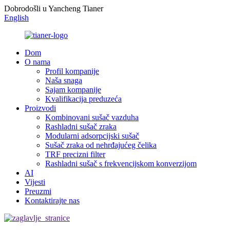
Dobrodošli u Yancheng Tianer
English
Dom
O nama
Profil kompanije
Naša snaga
Sajam kompanije
Kvalifikacija preduzeća
Proizvodi
Kombinovani sušač vazduha
Rashladni sušač zraka
Modularni adsorpcijski sušač
Sušač zraka od nehrđajućeg čelika
TRF precizni filter
Rashladni sušač s frekvencijskom konverzijom
AI
Vijesti
Preuzmi
Kontaktirajte nas