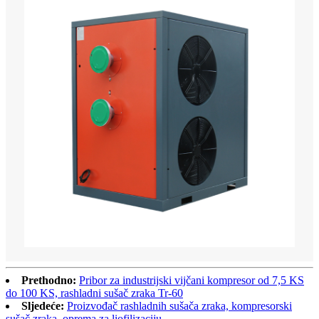
Prethodno:
Pribor za industrijski vijčani kompresor od 7,5 KS
do 100 KS, rashladni sušač zraka Tr-60
Sljedeće:
Proizvođač rashladnih sušača zraka, kompresorski
sušač zraka, oprema za liofilizaciju