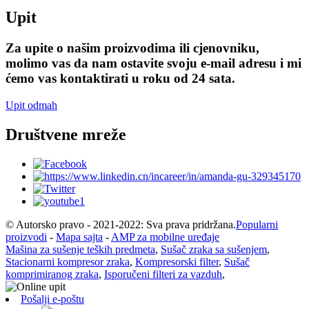
Upit
Za upite o našim proizvodima ili cjenovniku,
molimo vas da nam ostavite svoju e-mail adresu i mi
ćemo vas kontaktirati u roku od 24 sata.
Upit odmah
Društvene mreže
© Autorsko pravo - 2021-2022: Sva prava pridržana.
Popularni
proizvodi
-
Mapa sajta
-
AMP za mobilne uređaje
Mašina za sušenje teških predmeta
,
Sušač zraka sa sušenjem
,
Stacionarni kompresor zraka
,
Kompresorski filter
,
Sušač
komprimiranog zraka
,
Isporučeni filteri za vazduh
,
Pošalji e-poštu